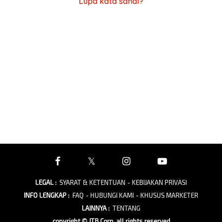
Lupa kata sandi?
LEGAL
:
SYARAT & KETENTUAN
- KEBIJAKAN PRIVASI
INFO LENGKAP
:
FAQ
- HUBUNGI KAMI
- KHUSUS MARKETER
LAINNYA
:
TENTANG
copyright © JTB Corp. all rights reserved