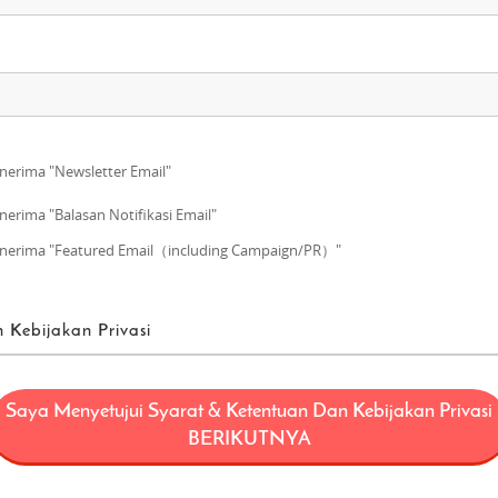
erima "Newsletter Email"
erima "Balasan Notifikasi Email"
erima "Featured Email（including Campaign/PR）"
 Kebijakan Privasi
enggunaan
Saya Menyetujui Syarat & Ketentuan Dan Kebijakan Privasi
if berarti sebuah proyek (“Proyek FUN! JAPAN”) yang menawarkan produk da
BERIKUTNYA
termasuk, tapi tidak terbatas pada domain web fun-japan.jp/id – disebut se
h untuk alasan tertentu), dan berusaha untuk meningkatkan ketertarikan 
layanan Jepang ke konsumen di seluruh Asia.