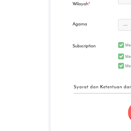
Wilayah
*
Agama
Men
Subscription
Men
Men
Syarat dan Ketentuan dan
Persyaratan P
“FUN! JAPAN” secara kolekt
sarana, termasuk situs web (
mungkin direvisi atau diuba
memperkenalkan produk dan 