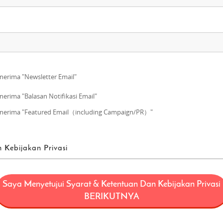
erima "Newsletter Email"
erima "Balasan Notifikasi Email"
erima "Featured Email（including Campaign/PR）"
 Kebijakan Privasi
enggunaan
Saya Menyetujui Syarat & Ketentuan Dan Kebijakan Privasi
if berarti sebuah proyek (“Proyek FUN! JAPAN”) yang menawarkan produk da
BERIKUTNYA
termasuk, tapi tidak terbatas pada domain web fun-japan.jp/id – disebut se
h untuk alasan tertentu), dan berusaha untuk meningkatkan ketertarikan 
layanan Jepang ke konsumen di seluruh Asia.