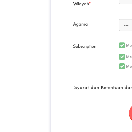
Wilayah
*
Agama
Men
Subscription
Men
Men
Syarat dan Ketentuan dan
Persyaratan P
“FUN! JAPAN” secara kolekt
sarana, termasuk situs web (
mungkin direvisi atau diuba
memperkenalkan produk dan 