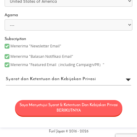
Agama
Subscription
Menerima "Newsletter Email"
Menerima "Balasan Notifikasi Email"
Menerima "Featured Email（including Campaign/PR）"
Syarat dan Ketentuan dan Kebijakan Privasi
Persyaratan Penggunaan
Saya Menyetujui Syarat & Ketentuan Dan Kebijakan Privasi
“FUN! JAPAN” secara kolektif berarti sebuah proyek (“Proyek
FUN! JAPAN”) yang menawarkan produk dan layanan melalui
BERIKUTNYA
beragam sarana, termasuk situs web (termasuk, tapi tidak
terbatas pada domain web fun-japan.jp/id – disebut sebagai
“Situs” – yang nantinya mungkin direvisi atau diubah untuk
alasan tertentu), dan berusaha untuk meningkatkan
Fun! Japan © 2016 - 2026