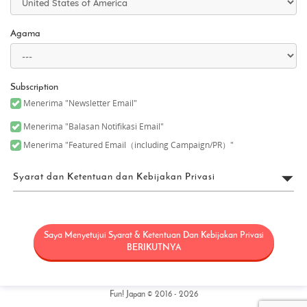
Agama
Subscription
Menerima "Newsletter Email"
Menerima "Balasan Notifikasi Email"
Menerima "Featured Email（including Campaign/PR）"
Syarat dan Ketentuan dan Kebijakan Privasi
Persyaratan Penggunaan
Saya Menyetujui Syarat & Ketentuan Dan Kebijakan Privasi
“FUN! JAPAN” secara kolektif berarti sebuah proyek (“Proyek
FUN! JAPAN”) yang menawarkan produk dan layanan melalui
BERIKUTNYA
beragam sarana, termasuk situs web (termasuk, tapi tidak
terbatas pada domain web fun-japan.jp/id – disebut sebagai
“Situs” – yang nantinya mungkin direvisi atau diubah untuk
alasan tertentu), dan berusaha untuk meningkatkan
Fun! Japan © 2016 - 2026