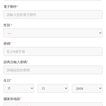
電子郵件
*
性別
*
密碼
*
請再次輸入密碼
*
生日
*
國家和地區
*